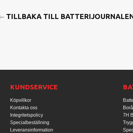
TILLBAKA TILL BATTERIJOURNALE
KUNDSERVICE
BA
Köpvillkor
Batte
Kontakta oss
Borå
Integritetspolicy
7H Ba
Specialbeställning
Tryg
Leveransinformation
Speci