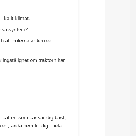
 kallt klimat.
riska system?
ch att polerna är korrekt
klingstålighet om traktorn har
et batteri som passar dig bäst,
ert, ända hem till dig i hela