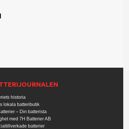
N
TTERIJOURNALEN
riets historia
s lokala batteributik
tterier – Din batterista
ghet med 7H Batterier AB
altillverkade batterier