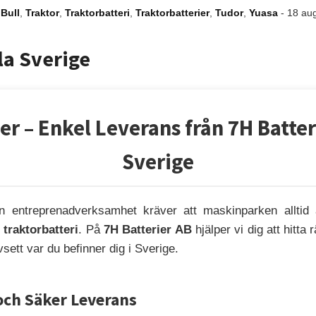
Bull
,
Traktor
,
Traktorbatteri
,
Traktorbatterier
,
Tudor
,
Yuasa
-
18 aug
ela Sverige
er – Enkel Leverans från 7H Batteri
Sverige
 en entreprenadverksamhet kräver att maskinparken alltid
t traktorbatteri
. På
7H Batterier AB
hjälper vi dig att hitta r
vsett var du befinner dig i Sverige.
och Säker Leverans