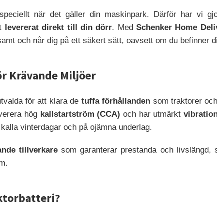
 speciellt när det gäller din maskinpark. Därför har vi gjor
et
levererat direkt till din dörr
. Med
Schenker Home Deli
samt och når dig på ett säkert sätt, oavsett om du befinner dig
för Krävande Miljöer
utvalda för att klara de
tuffa förhållanden
som traktorer och
everera hög
kallstartström (CCA)
och har utmärkt
vibratio
er kalla vinterdagar och på ojämna underlag.
ande tillverkare
som garanterar prestanda och livslängd, s
em.
aktorbatteri?