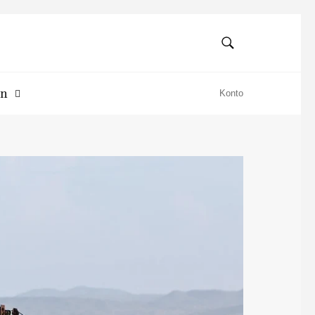
SÖK
Sök
en
Konto