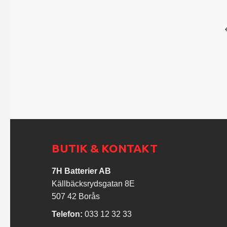
BUTIK & KONTAKT
7H Batterier AB
Källbäcksrydsgatan 8E
507 42 Borås
Telefon:
033 12 32 33