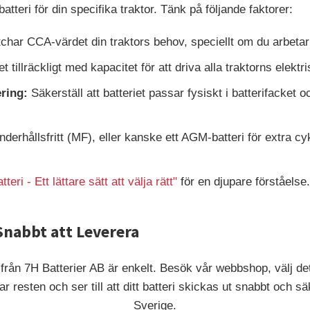
 batteri för din specifika traktor. Tänk på följande faktorer:
har CCA-värdet din traktors behov, speciellt om du arbetar i
t tillräckligt med kapacitet för att driva alla traktorns elekt
ring:
Säkerställ att batteriet passar fysiskt i batterifacket o
derhållsfritt (MF), eller kanske ett AGM-batteri för extra cy
tteri - Ett lättare sätt att välja rätt"
för en djupare förståelse.
 Snabbt att Leverera
ri från 7H Batterier AB är enkelt. Besök vår webbshop, välj d
r resten och ser till att ditt batteri skickas ut snabbt och säk
Sverige.