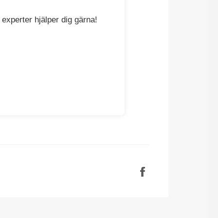
 experter hjälper dig gärna!
Dela
på
Facebook