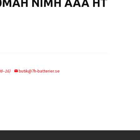
00MAH NIMH AAA HT
08–16)
butik@7h-batterier.se