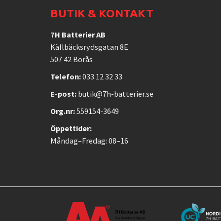
BUTIK & KONTAKT
7H Batterier AB
Källbäcksrydsgatan 8E
507 42 Borås
Telefon:
033 12 32 33
E-post:
butik@7h-batterier.se
Org.nr:
559154-3649
Öppettider:
Måndag–Fredag: 08–16