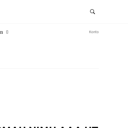
SÖK
Sök
en
Konto