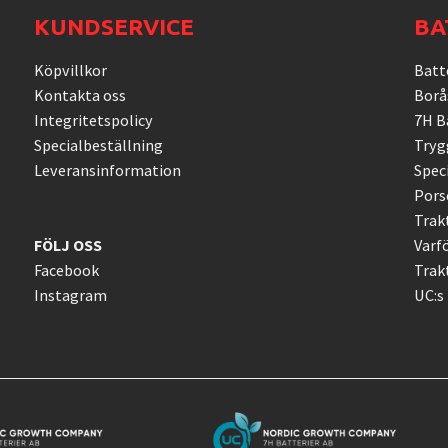
KUNDSERVICE
BA
Köpvillkor
Batte
Kontakta oss
Borå
Integritetspolicy
7H Ba
Specialbeställning
Tryg
Leveransinformation
Spec
Pors
Trakt
FÖLJ OSS
Varf
Facebook
Trakt
Instagram
UC:s 