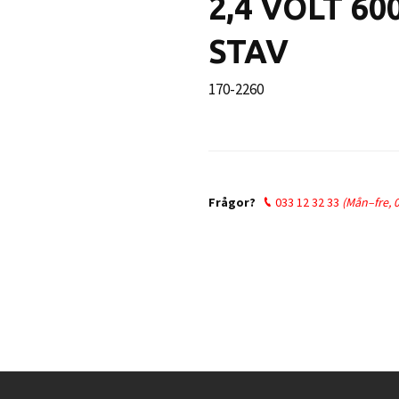
2,4 VOLT 6
STAV
170-2260
Ordinarie
pris
Frågor?
033 12 32 33
(Mån–fre, 