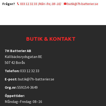
Frågor?
033 12 32 33
(Mån–fre, 08–16)
butik@7h-batterier.se
BUTIK & KONTAKT
7H Batterier AB
Källbäcksrydsgatan 8E
507 42 Borås
Telefon:
033 12 32 33
E-post:
butik@7h-batterier.se
Org.nr:
559154-3649
Öppettider:
Måndag–Fredag: 08–16