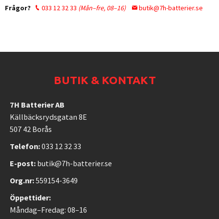
Frågor?
033 12 32 33
(Mån–fre, 08–16)
butik@7h-batterier.se
BUTIK & KONTAKT
7H Batterier AB
Källbäcksrydsgatan 8E
507 42 Borås
Telefon:
033 12 32 33
E-post:
butik@7h-batterier.se
Org.nr:
559154-3649
Öppettider:
Måndag–Fredag: 08–16