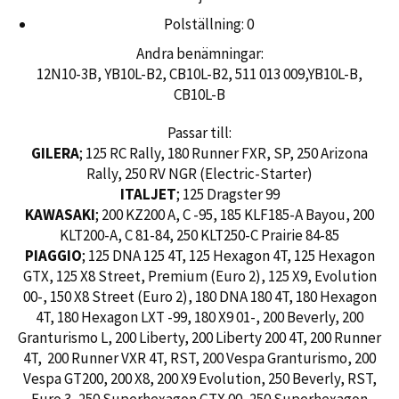
Polställning: 0
Andra benämningar:
12N10-3B, YB10L-B2, CB10L-B2, 511 013 009,YB10L-B,
CB10L-B
Passar till:
GILERA
; 125 RC Rally, 180 Runner FXR, SP, 250 Arizona
Rally, 250 RV NGR (Electric-Starter)
ITALJET
; 125 Dragster 99
KAWASAKI
; 200 KZ200 A, C -95, 185 KLF185-A Bayou, 200
KLT200-A, C 81-84, 250 KLT250-C Prairie 84-85
PIAGGIO
; 125 DNA 125 4T, 125 Hexagon 4T, 125 Hexagon
GTX, 125 X8 Street, Premium (Euro 2), 125 X9, Evolution
00-, 150 X8 Street (Euro 2), 180 DNA 180 4T, 180 Hexagon
4T, 180 Hexagon LXT -99, 180 X9 01-, 200 Beverly, 200
Granturismo L, 200 Liberty, 200 Liberty 200 4T, 200 Runner
4T, 200 Runner VXR 4T, RST, 200 Vespa Granturismo, 200
Vespa GT200, 200 X8, 200 X9 Evolution, 250 Beverly, RST,