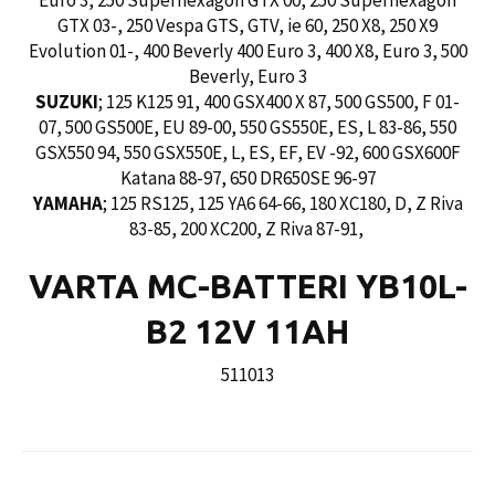
Euro 3, 250 Superhexagon GTX 00, 250 Superhexagon
GTX 03-, 250 Vespa GTS, GTV, ie 60, 250 X8, 250 X9
Evolution 01-, 400 Beverly 400 Euro 3, 400 X8, Euro 3, 500
Beverly, Euro 3
SUZUKI
; 125 K125 91, 400 GSX400 X 87, 500 GS500, F 01-
07, 500 GS500E, EU 89-00, 550 GS550E, ES, L 83-86, 550
GSX550 94, 550 GSX550E, L, ES, EF, EV -92, 600 GSX600F
Katana 88-97, 650 DR650SE 96-97
YAMAHA
; 125 RS125, 125 YA6 64-66, 180 XC180, D, Z Riva
83-85, 200 XC200, Z Riva 87-91,
VARTA MC-BATTERI YB10L-
B2 12V 11AH
511013
Ordinarie
pris