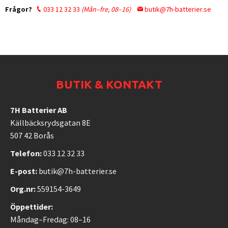
Frågor?
033 12 32 33
(Mån–fre, 08–16)
butik@7h-batterier.se
BUTIK & KONTAKT
7H Batterier AB
Källbäcksrydsgatan 8E
507 42 Borås
Telefon:
033 12 32 33
E-post:
butik@7h-batterier.se
Org.nr:
559154-3649
Öppettider:
Måndag–Fredag: 08–16