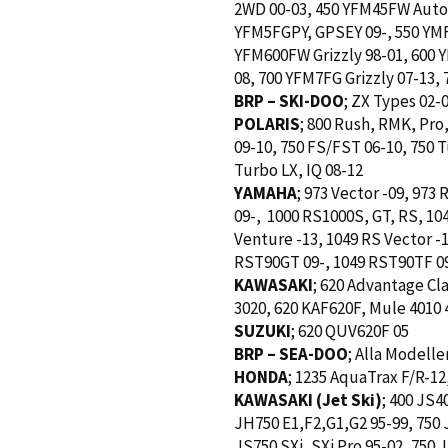
2WD 00-03, 450 YFM45FW Autom
YFM5FGPY, GPSEY 09-, 550 YMF5
YFM600FW Grizzly 98-01, 600 Y
08, 700 YFM7FG Grizzly 07-13,
BRP – SKI-DOO
; ZX Types 02-
POLARIS
; 800 Rush, RMK, Pro
09-10, 750 FS/FST 06-10, 750 
Turbo LX, IQ 08-12
YAMAHA
; 973 Vector -09, 973
09-, 1000 RS1000S, GT, RS, 10
Venture -13, 1049 RS Vector -1
RST90GT 09-, 1049 RST90TF 0
KAWASAKI
; 620 Advantage Cla
3020, 620 KAF620F, Mule 4010 
SUZUKI
; 620 QUV620F 05
BRP – SEA-DOO
; Alla Modeller
HONDA
; 1235 AquaTrax F/R-12
KAWASAKI (Jet Ski)
; 400 JS4
JH750 E1,F2,G1,G2 95-99, 750 J
JS750 SXi, SXi Pro 95-02, 750 