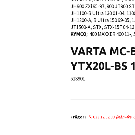
JH900 ZXi 95-97, 900 JT900 ST
JH1100-B Ultra 130 01-04, 110
JH1200-A, B Ultra 150 99-05, 
JT1500-A, STX, STX-15F 04-13,
KYMCO
; 400 MAXXER 400 11-, 
VARTA MC-
YTX20L-BS 
518901
Ordinarie
pris
Frågor?
033 12 32 33
(Mån–fre, 