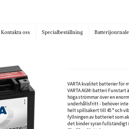
Kontakta oss
Specialbeställning
Batterijournal
VARTA kvalitet batterier för mo
VARTA AGM-batteri Funstart ä
höga strömmar över en enormt 
underhållsfritt - behöver inte
helt spillsäkert till 45 ° och vi
fyllningen av
batteriet som
ak
det
binder
syran fullständigt 