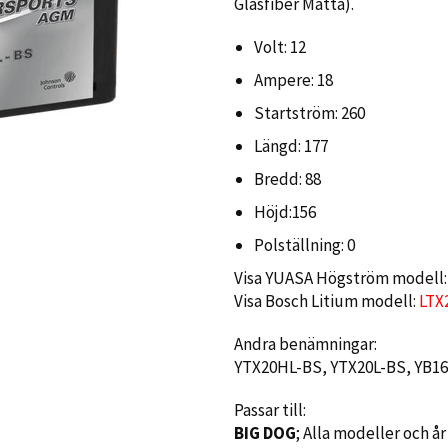
Glasfiber Matta
)
.
Volt: 12
Ampere: 18
Startström: 260
Längd: 177
Bredd: 88
Höjd:156
Polställning: 0
Visa YUASA Högström modell
Visa Bosch Litium modell:
LTX
Andra benämningar:
YTX20HL-BS, YTX20L-BS, YB16H
Passar till:
BIG DOG
; Alla modeller och år