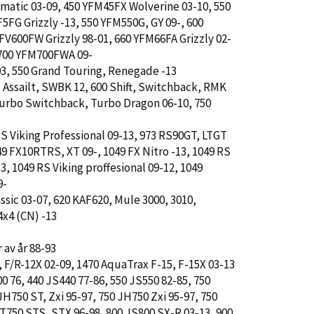
atic 03-09, 450 YFM45FX Wolverine 03-10, 550
FG Grizzly -13, 550 YFM550G, GY 09-, 600
FV600FW Grizzly 98-01, 660 YFM66FA Grizzly 02-
 700 YFM700FWA 09-
03, 550 Grand Touring, Renegade -13
, Assailt, SWBK 12, 600 Shift, Switchback, RMK
Turbo Switchback, Turbo Dragon 06-10, 750
 RS Viking Professional 09-13, 973 RS90GT, LTGT
49 FX10RTRS, XT 09-, 1049 FX Nitro -13, 1049 RS
3, 1049 RS Viking proffesional 09-12, 1049
9-
ssic 03-07, 620 KAF620, Mule 3000, 3010,
4x4 (CN) -13
 av år 88-93
, F/R-12X 02-09, 1470 AquaTrax F-15, F-15X 03-13
00 76, 440 JS440 77-86, 550 JS550 82-85, 750
H750 ST, Zxi 95-97, 750 JH750 Zxi 95-97, 750
JT750 STS, STX 96-98, 800 JS800 SX-R 03-13, 900