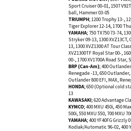
Sport Cruiser 00-01, 1507 V92T
ball, Hammer 03-05
TRIUMPH
; 1200 Trophy 13-, 1
Tiger Explorer 12-14, 1700 Thu
YAMAHA
; 750 TX750 73-74, 13
Stryker 09-13, 1300 XVZ13CT, C
13, 1300 XVZ1300 AT Tour Class
XVZ1300TF Royal Star 00-, 160
00-, 1700 XV1700A Road Star, 
BRP (Can-Am)
; 400 Outlander
Renegade -13, 650 Outlander, 
Outlander 800 EFI, MAX, Rene
HONDA
; 650 (Optional cold s
13
KAWASAKI
; 620 Advantage Cla
KYMCO
; 400 MXU 450i, 450 Ma
500i, 550 MXU 550, 700 MXU 70
YAMAHA
; 400 YF40FG Grizzly
Kodiak/Automatic 96-02, 400 