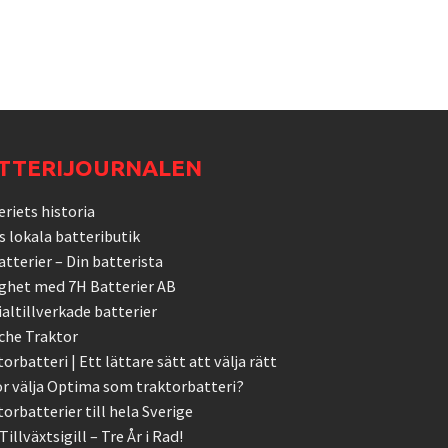
TTERIJOURNALEN
riets historia
s lokala batteributik
tterier – Din batterista
ghet med 7H Batterier AB
ialtillverkade batterier
che Traktor
orbatteri | Ett lättare sätt att välja rätt
ör välja Optima som traktorbatteri?
orbatterier till hela Sverige
Tillväxtsigill – Tre År i Rad!