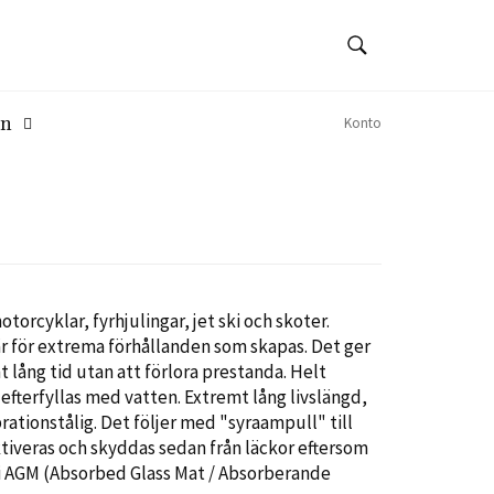
SÖK
Sök
en
Konto
torcyklar, fyrhjulingar, jet ski och skoter.
r för extrema förhållanden som skapas. Det ger
lång tid utan att förlora prestanda. Helt
 efterfyllas med vatten. Extremt lång livslängd,
brationstålig. Det följer
med
"syraampull"
till
tiveras och skyddas sedan från läckor eftersom
i AGM (A
bsorbed Glass Mat / Absorberande