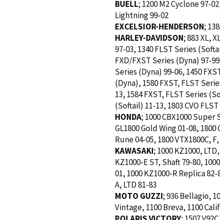
BUELL
; 1200 M2 Cyclone 97-02
Lightning 99-02
EXCELSIOR-HENDERSON
; 13
HARLEY-DAVIDSON
; 883 XL, 
97-03, 1340 FLST Series (Softai
FXD/FXST Series (Dyna) 97-99
Series (Dyna) 99-06, 1450 FXST
(Dyna), 1580 FXST, FLST Series
13, 1584 FXST, FLST Series (So
(Softail) 11-13, 1803 CVO FLST
HONDA
; 1000 CBX1000 Super S
GL1800 Gold Wing 01-08, 1800 
Rune 04-05, 1800 VTX1800C, F, 
KAWASAKI
; 1000 KZ1000, LTD,
KZ1000-E ST, Shaft 79-80, 100
01, 1000 KZ1000-R Replica 82-
A, LTD 81-83
MOTO GUZZI
; 936 Bellagio, 1
Vintage, 1100 Breva, 1100 Cali
POLARIS VICTORY
; 1507 V92C