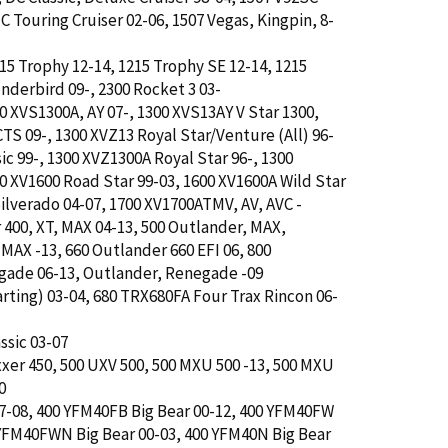
C Touring Cruiser 02-06, 1507 Vegas, Kingpin, 8-
215 Trophy 12-14, 1215 Trophy SE 12-14, 1215
nderbird 09-, 2300 Rocket 3 03-
00 XVS1300A, AY 07-, 1300 XVS13AY V Star 1300,
TS 09-, 1300 XVZ13 Royal Star/Venture (All) 96-
ic 99-, 1300 XVZ1300A Royal Star 96-, 1300
0 XV1600 Road Star 99-03, 1600 XV1600A Wild Star
Silverado 04-07, 1700 XV1700ATMV, AV, AVC -
 400, XT, MAX 04-13, 500 Outlander, MAX,
MAX -13, 660 Outlander 660 EFI 06, 800
gade 06-13, Outlander, Renegade -09
tarting) 03-04, 680 TRX680FA Four Trax Rincon 06-
ssic 03-07
xxer 450, 500 UXV 500, 500 MXU 500 -13, 500 MXU
0
 07-08, 400 YFM40FB Big Bear 00-12, 400 YFM40FW
YFM40FWN Big Bear 00-03, 400 YFM40N Big Bear