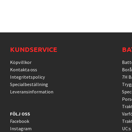
KUNDSERVICE
BA
Köpvillkor
Batte
Kontakta oss
Borå
Integritetspolicy
7H Ba
Specialbeställning
Tryg
Leveransinformation
Spec
Pors
Trakt
FÖLJ OSS
Varf
Facebook
Trakt
Instagram
UC:s 