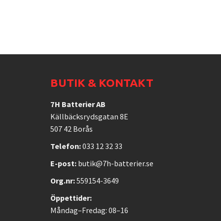
BUTIK & KONTAKT
7H Batterier AB
Källbäcksrydsgatan 8E
507 42 Borås
Telefon:
033 12 32 33
E-post:
butik@7h-batterier.se
Org.nr:
559154-3649
Öppettider:
Måndag–Fredag: 08–16