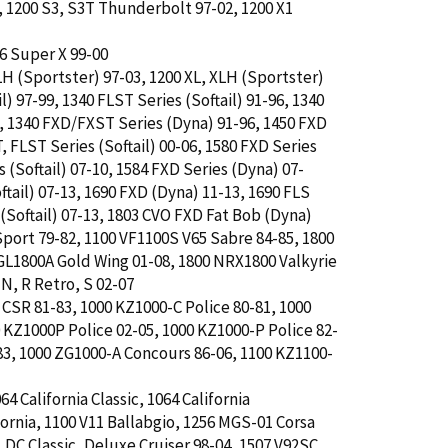
, 1200 S3, S3T Thunderbolt 97-02, 1200 X1
86 Super X 99-00
XLH (Sportster) 97-03, 1200 XL, XLH (Sportster)
l) 97-99, 1340 FLST Series (Softail) 91-96, 1340
, 1340 FXD/FXST Series (Dyna) 91-96, 1450 FXD
, FLST Series (Softail) 00-06, 1580 FXD Series
 (Softail) 07-10, 1584 FXD Series (Dyna) 07-
ftail) 07-13, 1690 FXD (Dyna) 11-13, 1690 FLS
 (Softail) 07-13, 1803 CVO FXD Fat Bob (Dyna)
port 79-82, 1100 VF1100S V65 Sabre 84-85, 1800
GL1800A Gold Wing 01-08, 1800 NRX1800 Valkyrie
N, R Retro, S 02-07
 CSR 81-83, 1000 KZ1000-C Police 80-81, 1000
0 KZ1000P Police 02-05, 1000 KZ1000-P Police 82-
83, 1000 ZG1000-A Concours 86-06, 1100 KZ1100-
064 California Classic, 1064 California
fornia, 1100 V11 Ballabgio, 1256 MGS-01 Corsa
, DC Classic, Deluxe Cruiser 98-04, 1507 V92SC