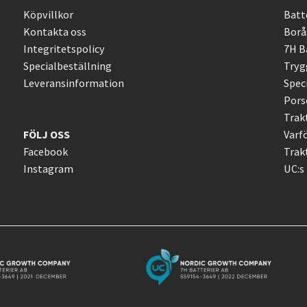
Köpvillkor
Batte
Kontakta oss
Borå
Integritetspolicy
7H Ba
Specialbeställning
Tryg
Leveransinformation
Spec
Pors
Trakt
FÖLJ OSS
Varf
Facebook
Trakt
Instagram
UC:s 