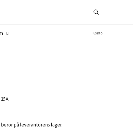
SÖK
Sök
en
Konto
 35A.
beror på leverantörens lager.