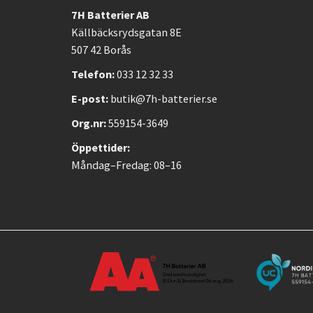
7H Batterier AB
Källbäcksrydsgatan 8E
507 42 Borås
Telefon:
033 12 32 33
E-post:
butik@7h-batterier.se
Org.nr:
559154-3649
Öppettider:
Måndag–Fredag: 08–16