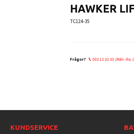
HAWKER LIF
TC124-35
Ordinarie
pris
Frågor?
033 12 32 33
(Mån–fre, 
KUNDSERVICE
BA