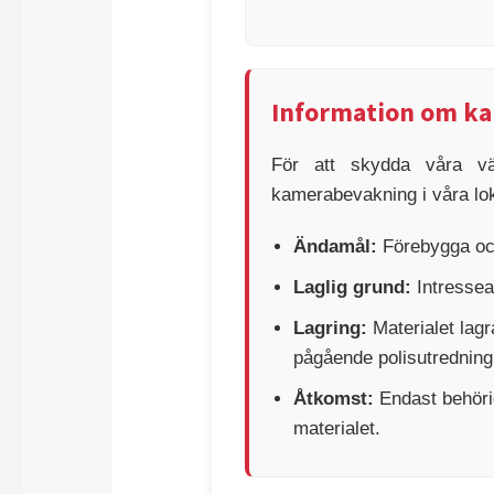
Information om k
För att skydda våra vä
kamerabevakning i våra lo
Ändamål:
Förebygga och
Laglig grund:
Intressea
Lagring:
Materialet lagr
pågående polisutredning
Åtkomst:
Endast behörig 
materialet.