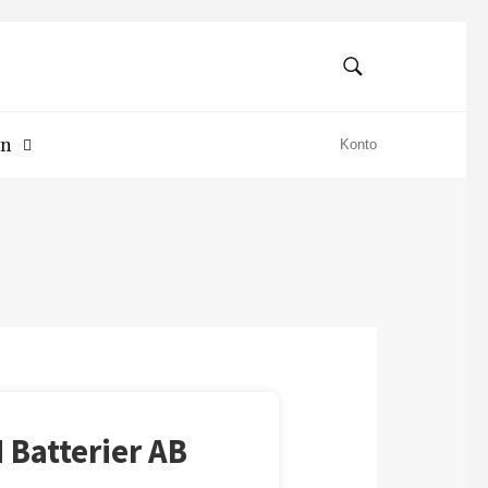
SÖK
Sök
en
Konto
 Batterier AB