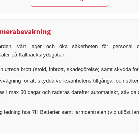
amerabevakning
rden, vårt lager och öka säkerheten för personal o
kaler på Källbäcksrydsgatan.
 utreda brott (stöld, inbrott, skadegörelse) samt skydda fö
vvägning för att skydda verksamhetens tillgångar och säkerst
as i max 30 dagar och raderas därefter automatiskt, såvida 
.
ledning hos 7H Batterier samt larmcentralen (vid utlöst larm)