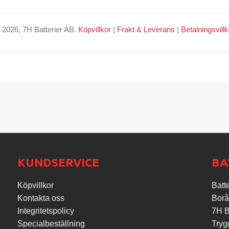
 2026, 7H Batterier AB.
Köpvillkor
|
Frakt & Leverans
|
Betalningsvillk
KUNDSERVICE
BA
Köpvillkor
Batte
Kontakta oss
Borå
Integritetspolicy
7H Ba
Specialbeställning
Tryg