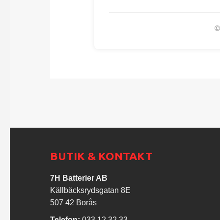
©
BUTIK & KONTAKT
7H Batterier AB
Källbäcksrydsgatan 8E
507 42 Borås
Telefon:
033 12 32 33