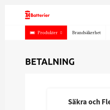
Gå
vidare
till
innehållet
Produkter
Brandsäkerhet
BETALNING
Säkra och Fl