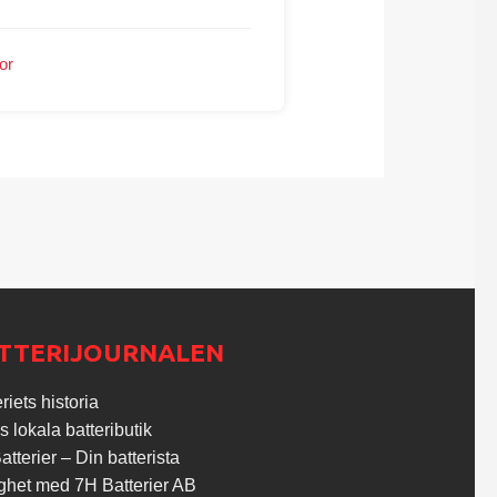
or
TTERIJOURNALEN
riets historia
s lokala batteributik
tterier – Din batterista
ghet med 7H Batterier AB